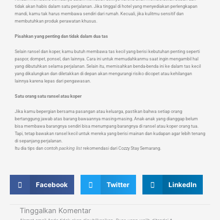
tidak akan habis dalam satu perjalanan. Jika tinggal di hotel yang menyediakan perlengkapan
mandi, kamu tak harus membawa sendiri dari rumah. Kecuali, jika kulitmu sensitif dan
membutuhkan produk perawatan khusus.
Pisahkan yang penting dan tidak dalam dua tas
Selain ransel dan koper, kamu butuh membawa tas kecil yang berisi kebutuhan penting seperti
paspor, dompet, ponsel, dan lainnya. Cara ini untuk memudahkanmu saat ingin mengambil hal
yang dibutuhkan selama perjalanan. Selain itu, memisahkan benda-benda ini ke dalam tas kecil
yang dikalungkan dan diletakkan di depan akan mengurangi risiko dicopet atau kehilangan
lainnya karena lepas dari pengawasan.
Satu orang satu ransel atau koper
Jika kamu bepergian bersama pasangan atau keluarga, pastikan bahwa setiap orang
bertanggung jawab atas barang bawaannya masing-masing. Anak-anak yang dianggap belum
bisa membawa barangnya sendiri bisa menumpang barangnya di ransel atau koper orang tua.
Tapi, tetap bawakan ransel kecil untuk mereka yang berisi mainan dan kudapan agar lebih tenang
di sepanjang perjalanan.
Itu dia tips dan contoh
packing list
rekomendasi dari Cozzy Stay Semarang.
Facebook
Twitter
LinkedIn
Tinggalkan Komentar