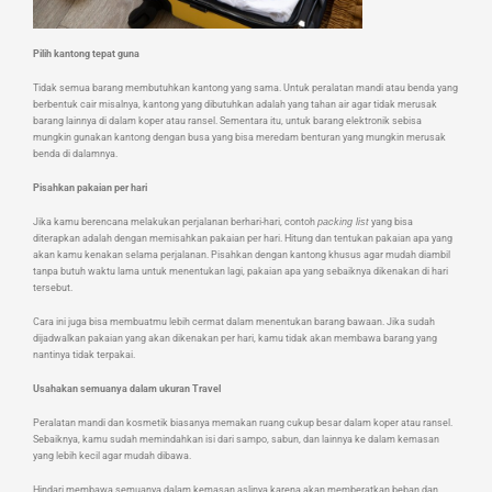
Pilih kantong tepat guna
Tidak semua barang membutuhkan kantong yang sama. Untuk peralatan mandi atau benda yang
berbentuk cair misalnya, kantong yang dibutuhkan adalah yang tahan air agar tidak merusak
barang lainnya di dalam koper atau ransel. Sementara itu, untuk barang elektronik sebisa
mungkin gunakan kantong dengan busa yang bisa meredam benturan yang mungkin merusak
benda di dalamnya.
Pisahkan pakaian per hari
Jika kamu berencana melakukan perjalanan berhari-hari, contoh
packing list
yang bisa
diterapkan adalah dengan memisahkan pakaian per hari. Hitung dan tentukan pakaian apa yang
akan kamu kenakan selama perjalanan. Pisahkan dengan kantong khusus agar mudah diambil
tanpa butuh waktu lama untuk menentukan lagi, pakaian apa yang sebaiknya dikenakan di hari
tersebut.
Cara ini juga bisa membuatmu lebih cermat dalam menentukan barang bawaan. Jika sudah
dijadwalkan pakaian yang akan dikenakan per hari, kamu tidak akan membawa barang yang
nantinya tidak terpakai.
Usahakan semuanya dalam ukuran Travel
Peralatan mandi dan kosmetik biasanya memakan ruang cukup besar dalam koper atau ransel.
Sebaiknya, kamu sudah memindahkan isi dari sampo, sabun, dan lainnya ke dalam kemasan
yang lebih kecil agar mudah dibawa.
Hindari membawa semuanya dalam kemasan aslinya karena akan memberatkan beban dan