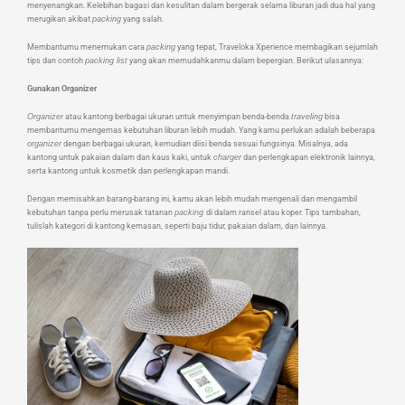
menyenangkan. Kelebihan bagasi dan kesulitan dalam bergerak selama liburan jadi dua hal yang
merugikan akibat
packing
yang salah.
Membantumu menemukan cara
packing
yang tepat, Traveloka Xperience membagikan sejumlah
tips dan contoh
packing list
yang akan memudahkanmu dalam bepergian. Berikut ulasannya:
Gunakan Organizer
Organizer
atau kantong berbagai ukuran untuk menyimpan benda-benda
traveling
bisa
membantumu mengemas kebutuhan liburan lebih mudah. Yang kamu perlukan adalah beberapa
organizer
dengan berbagai ukuran, kemudian diisi benda sesuai fungsinya. Misalnya, ada
kantong untuk pakaian dalam dan kaus kaki, untuk
charger
dan perlengkapan elektronik lainnya,
serta kantong untuk kosmetik dan perlengkapan mandi.
Dengan memisahkan barang-barang ini, kamu akan lebih mudah mengenali dan mengambil
kebutuhan tanpa perlu merusak tatanan
packing
di dalam ransel atau koper. Tips tambahan,
tulislah kategori di kantong kemasan, seperti baju tidur, pakaian dalam, dan lainnya.